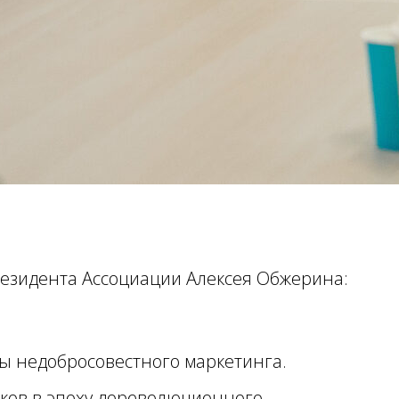
резидента Ассоциации Алексея Обжерина:
ры недобросовестного маркетинга.
иков в эпоху дореволюционного